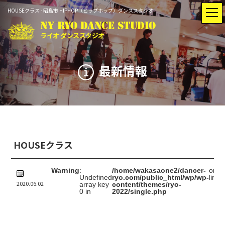
HOUSEクラス - 昭島市 HIPHOP（ヒップホップ）ダンススタジオ
NY RYO DANCE STUDIO
ライオ ダンススタジオ
最新情報
トップ
最新情報
入会のご案内
インストラクター
HOUSEクラス
レッスン
スタジオ
スケジュール
レンタル
Warning
:
/home/wakasaone2/dancer-
on
4
Undefined
ryo.com/public_html/wp/wp-
line
2020.06.02
array key
content/themes/ryo-
0 in
2022/single.php
Q&A
動画紹介