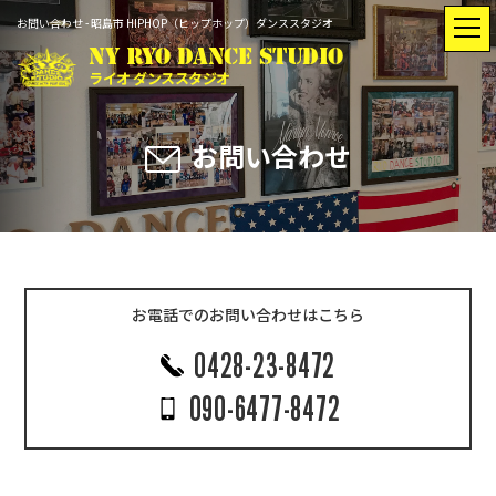
お問い合わせ - 昭島市 HIPHOP（ヒップホップ）ダンススタジオ
NY RYO DANCE STUDIO
ライオ ダンススタジオ
お問い合わせ
トップ
最新情報
入会のご案内
インストラクター
お電話でのお問い合わせはこちら
レッスン
スタジオ
0428-23-8472
スケジュール
レンタル
090-6477-8472
Q&A
動画紹介