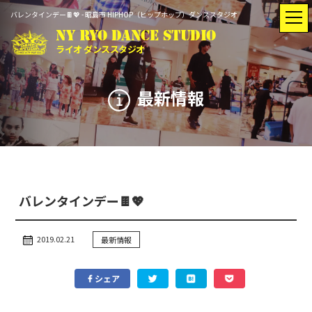
バレンタインデー🍫💖 - 昭島市 HIPHOP（ヒップホップ）ダンススタジオ
NY RYO DANCE STUDIO
ライオ ダンススタジオ
最新情報
トップ
最新情報
入会のご案内
インストラクター
バレンタインデー🍫💖
レッスン
スタジオ
スケジュール
レンタル
2019.02.21
最新情報
シェア
Q&A
動画紹介