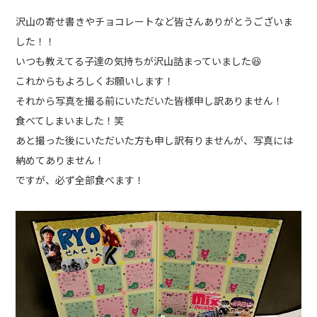
沢山の寄せ書きやチョコレートなど皆さんありがとうございま
フォト
アクセス
した！！
いつも教えてる子達の気持ちが沢山詰まっていました😆
お電話でのお問い合わせはこちら
これからもよろしくお願いします！
0428-23-8472
それから写真を撮る前にいただいた皆様申し訳ありません！
090-6477-8472
食べてしまいました！笑
あと撮った後にいただいた方も申し訳有りませんが、写真には
納めてありません！
メールでのお問い合わせ
ですが、必ず全部食べます！