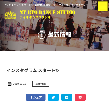
インスタグラム スタート✨ - 昭島市 HIPHOP（ヒップホップ）ダンススタジオ
NY RYO DANCE STUDIO
ライオ ダンススタジオ
最新情報
トップ
最新情報
入会のご案内
インストラクター
インスタグラム スタート✨
レッスン
スタジオ
スケジュール
レンタル
2019.01.19
最新情報
シェア
Q&A
動画紹介