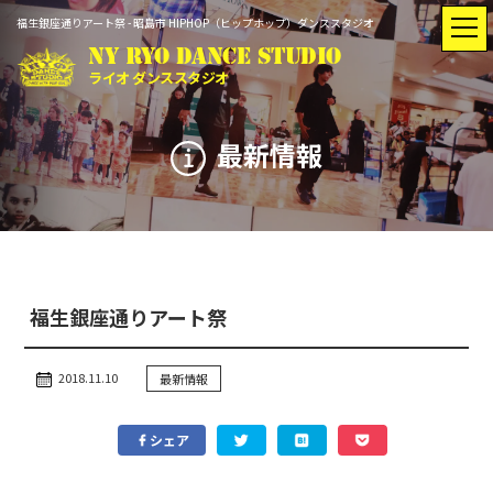
福生銀座通りアート祭 - 昭島市 HIPHOP（ヒップホップ）ダンススタジオ
NY RYO DANCE STUDIO
ライオ ダンススタジオ
最新情報
トップ
最新情報
入会のご案内
インストラクター
福生銀座通りアート祭
レッスン
スタジオ
スケジュール
レンタル
2018.11.10
最新情報
シェア
Q&A
動画紹介