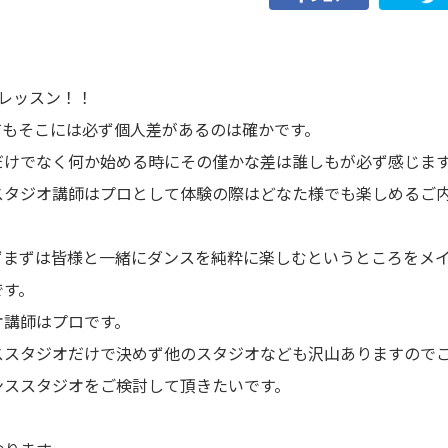
レッスン！！
お電話でのお問い合わせはこちら
てもそこには必ず個人差があるのは確かです。
0428-23-8472
090-6477-8472
だけでなく何か始める時にその僅かな差は誰しもが必ず感じま
スタジオ講師はプロとして体験の際はどなた様でも楽しめるご
メールでのお問い合わせ
ずまずは皆様と一緒にダンスを純粋に楽しむというところをメ
です。
オ講師はプロです。
ススタジオだけで決めず他のスタジオなども沢山ありますので
ンススタジオをご検討して頂きたいです。