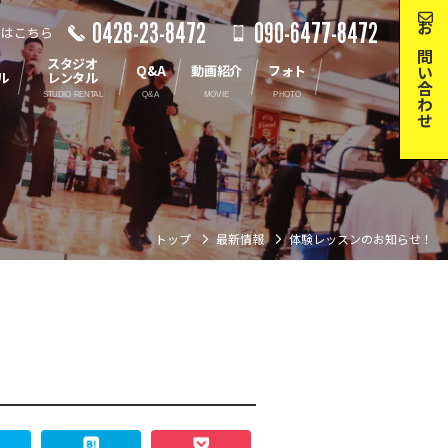
0428-23-8472
090-6477-8472
せはこちら
お問い合わせ
スタジオ
Q&A
動画紹介
フォト
ル
レンタル
STUDIO RENTAL
Q&A
MOVIE
PHOTO
最新情報
トップ
最新情報
体験レッスンのお知らせ！
インストラクター
スタジオ
レンタル
動画紹介