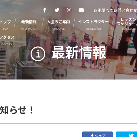
お電話でのお問い合わ
レッスン
トップ
最新情報
入会のご案内
インストラクター
スケジュー
TOP
INFORMATION
GUIDANCE
INSTRUCTOR
SCHEDULE
アクセス
最新情報
ACCESS
知らせ！
シェア