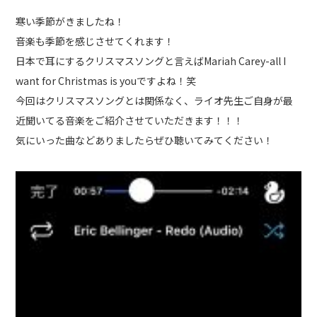
寒い季節がきましたね！
フォト
アクセス
音楽も季節を感じさせてくれます！
日本で耳にするクリスマスソングと言えばMariah Carey-all I
お電話でのお問い合わせはこちら
want for Christmas is youですよね！笑
0428-23-8472
今回はクリスマスソングとは関係なく、ライオ先生ご自身が最
090-6477-8472
近聞いてる音楽をご紹介させていただきます！！！
気にいった曲などありましたらぜひ聴いてみてください！
メールでのお問い合わせ