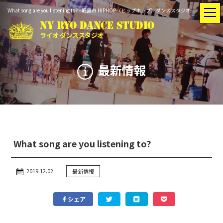
What song are you listening to? - 昭島市 HIPHOP（ヒップホップ）ダンススタジオ
NY RYO DANCE STUDIO
ライオ ダンススタジオ
最新情報
トップ
最新情報
入会のご案内
インストラクター
What song are you listening to?
レッスン
スタジオ
スケジュール
レンタル
2019.12.02
最新情報
シェア
Q&A
動画紹介